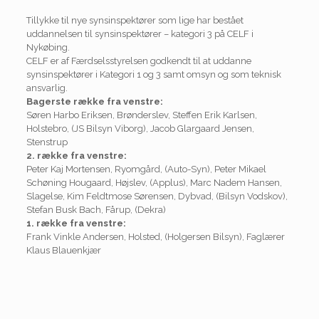
Tillykke til nye synsinspektører som lige har bestået
uddannelsen til synsinspektører – kategori 3 på CELF i
Nykøbing.
CELF er af Færdselsstyrelsen godkendt til at uddanne
synsinspektører i Kategori 1 og 3 samt omsyn og som teknisk
ansvarlig.
Bagerste række fra venstre:
Søren Harbo Eriksen, Brønderslev, Steffen Erik Karlsen,
Holstebro, (JS Bilsyn Viborg), Jacob Glargaard Jensen,
Stenstrup
2. række fra venstre:
Peter Kaj Mortensen, Ryomgård, (Auto-Syn), Peter Mikael
Schøning Hougaard, Højslev, (Applus), Marc Nadem Hansen,
Slagelse, Kim Feldtmose Sørensen, Dybvad, (Bilsyn Vodskov),
Stefan Busk Bach, Fårup, (Dekra)
1. række fra venstre:
Frank Vinkle Andersen, Holsted, (Holgersen Bilsyn), Faglærer
Klaus Blauenkjær