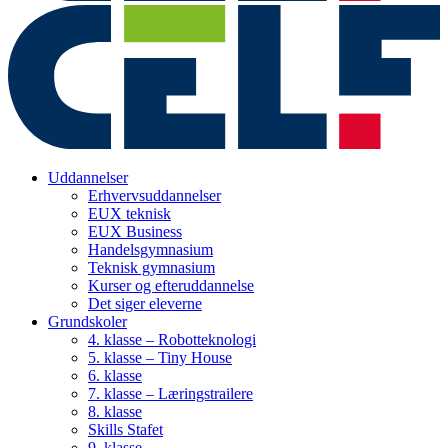
Uddannelser
Erhvervsuddannelser
EUX teknisk
EUX Business
Handelsgymnasium
Teknisk gymnasium
Kurser og efteruddannelse
Det siger eleverne
Grundskoler
4. klasse – Robotteknologi
5. klasse – Tiny House
6. klasse
7. klasse – Læringstrailere
8. klasse
Skills Stafet
9. klasse