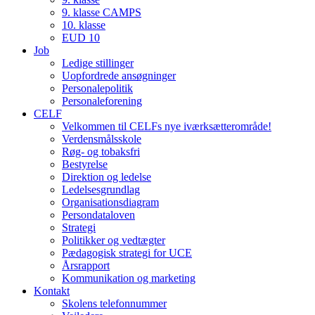
9. klasse CAMPS
10. klasse
EUD 10
Job
Ledige stillinger
Uopfordrede ansøgninger
Personalepolitik
Personaleforening
CELF
Velkommen til CELFs nye iværksætterområde!
Verdensmålsskole
Røg- og tobaksfri
Bestyrelse
Direktion og ledelse
Ledelsesgrundlag
Organisationsdiagram
Persondataloven
Strategi
Politikker og vedtægter
Pædagogisk strategi for UCE
Årsrapport
Kommunikation og marketing
Kontakt
Skolens telefonnummer