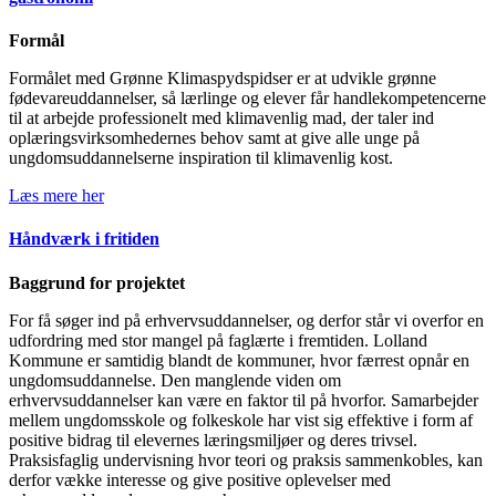
Formål
Formålet med Grønne Klimaspydspidser er at udvikle grønne
fødevareuddannelser, så lærlinge og elever får handlekompetencerne
til at arbejde professionelt med klimavenlig mad, der taler ind
oplæringsvirksomhedernes behov samt at give alle unge på
ungdomsuddannelserne inspiration til klimavenlig kost.
Læs mere her
Håndværk i fritiden
Baggrund for projektet
For få søger ind på erhvervsuddannelser, og derfor står vi overfor en
udfordring med stor mangel på faglærte i fremtiden. Lolland
Kommune er samtidig blandt de kommuner, hvor færrest opnår en
ungdomsuddannelse. Den manglende viden om
erhvervsuddannelser kan være en faktor til på hvorfor. Samarbejder
mellem ungdomsskole og folkeskole har vist sig effektive i form af
positive bidrag til elevernes læringsmiljøer og deres trivsel.
Praksisfaglig undervisning hvor teori og praksis sammenkobles, kan
derfor vække interesse og give positive oplevelser med