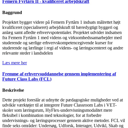
Femern Fyrtårn II - kvalificeret arbejdskraft
Baggrund
Projektet bygger videre på Femern Fyrtårn 1 indsats målrettet højt
kvalificeret (specialiseret) arbejdskraft til bæredygtigt byggeri og
anlæg samt afledte erhvervspotentialer. Projektet udvider indsatsen
fra Femern Fyrtårn 1 med videns og virksomhedssamarbejder med
studerende og særlige erhvervskompetencegivende kurser for
studerende og lærlinge i regi af videns- og læringscenteret og andre
relevante steder i landsdelen
Læs mere her
Fremme af erhvervsuddannelse gennem implementering af
Future Class Labs (FCL)
Beskrivelse
Dette projekt foreslår at udnytte de pædagogiske muligheder ved at
udvikle værktøjer til at integrere Future Classroom Labs i VET-
skoler som læringsrum, HyFlex-undervisningsmodalitet mere
fleksibel i kombination med teknologier, for at forbedre
undervisnings- og læringsprocesser gennem aktive metoder. FCL vil
finde seks områder: Undersøg, Udforsk, Interager, Udvikl, Skab og