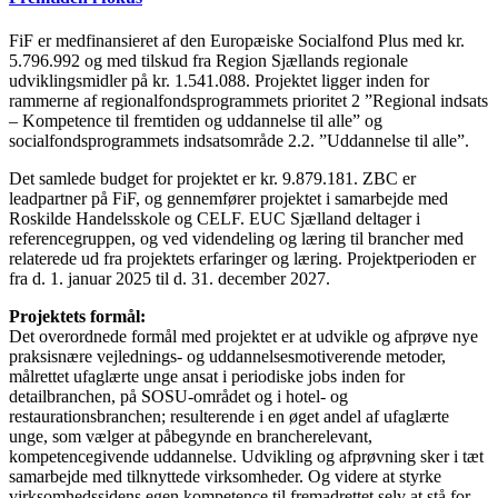
FiF er medfinansieret af den Europæiske Socialfond Plus med kr.
5.796.992 og med tilskud fra Region Sjællands regionale
udviklingsmidler på kr. 1.541.088. Projektet ligger inden for
rammerne af regionalfondsprogrammets prioritet 2 ”Regional indsats
– Kompetence til fremtiden og uddannelse til alle” og
socialfondsprogrammets indsatsområde 2.2. ”Uddannelse til alle”.
Det samlede budget for projektet er kr. 9.879.181. ZBC er
leadpartner på FiF, og gennemfører projektet i samarbejde med
Roskilde Handelsskole og CELF. EUC Sjælland deltager i
referencegruppen, og ved videndeling og læring til brancher med
relaterede ud fra projektets erfaringer og læring. Projektperioden er
fra d. 1. januar 2025 til d. 31. december 2027.
Projektets formål:
Det overordnede formål med projektet er at udvikle og afprøve nye
praksisnære vejlednings- og uddannelsesmotiverende metoder,
målrettet ufaglærte unge ansat i periodiske jobs inden for
detailbranchen, på SOSU-området og i hotel- og
restaurationsbranchen; resulterende i en øget andel af ufaglærte
unge, som vælger at påbegynde en brancherelevant,
kompetencegivende uddannelse. Udvikling og afprøvning sker i tæt
samarbejde med tilknyttede virksomheder. Og videre at styrke
virksomhedssidens egen kompetence til fremadrettet selv at stå for