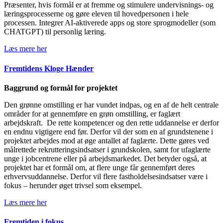
Præsenter, hvis formål er at fremme og stimulere undervisnings- og
læringsprocesserne og gøre eleven til hovedpersonen i hele
processen. Integrer AI-aktiverede apps og store sprogmodeller (som
CHATGPT) til personlig læring.
Læs mere her
Fremtidens Kloge Hænder
Baggrund og formål for projektet
Den grønne omstilling er har vundet indpas, og en af de helt centrale
områder for at gennemføre en grøn omstilling, er faglært
arbejdskraft. De rette kompetencer og den rette uddannelse er derfor
en endnu vigtigere end før. Derfor vil der som en af grundstenene i
projektet arbejdes mod at øge antallet af faglærte. Dette gøres ved
målrettede rekrutteringsindsatser i grundskolen, samt for ufaglærte
unge i jobcentrene eller på arbejdsmarkedet. Det betyder også, at
projektet har et formål om, at flere unge får gennemført deres
erhvervsuddannelse. Derfor vil flere fastholdelsesindsatser være i
fokus – herunder øget trivsel som eksempel.
Læs mere her
Fremtiden i fokus