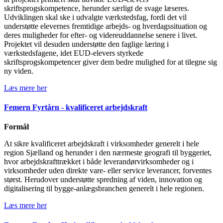
skriftsprogskompetence, herunder særligt de svage læseres.
Udviklingen skal ske i udvalgte værkstedsfag, fordi det vil
understøtte elevernes fremtidige arbejds- og hverdagssituation og
deres muligheder for efter- og videreuddannelse senere i livet.
Projektet vil desuden understøtte den faglige læring i
værkstedsfagene, idet EUD-elevers styrkede
skriftsprogskompetencer giver dem bedre mulighed for at tilegne sig
ny viden.
Læs mere her
Femern Fyrtårn - kvalificeret arbejdskraft
Formål
At sikre kvalificeret arbejdskraft i virksomheder generelt i hele
region Sjælland og herunder i den nærmeste geografi til byggeriet,
hvor arbejdskrafttrækket i både leverandørvirksomheder og i
virksomheder uden direkte vare- eller service leverancer, forventes
størst. Herudover understøtte spredning af viden, innovation og
digitalisering til bygge-anlægsbranchen generelt i hele regionen.
Læs mere her