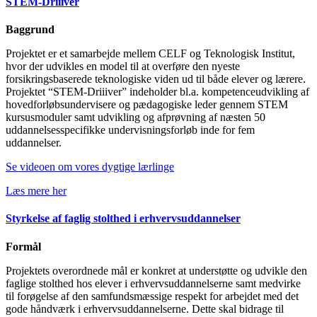
STEM-Driiiver
Baggrund
Projektet er et samarbejde mellem CELF og Teknologisk Institut,
hvor der udvikles en model til at overføre den nyeste
forsikringsbaserede teknologiske viden ud til både elever og lærere.
Projektet “STEM-Driiiver” indeholder bl.a. kompetenceudvikling af
hovedforløbsundervisere og pædagogiske leder gennem STEM
kursusmoduler samt udvikling og afprøvning af næsten 50
uddannelsesspecifikke undervisningsforløb inde for fem
uddannelser.
Se videoen om vores dygtige lærlinge
Læs mere her
Styrkelse af faglig stolthed i erhvervsuddannelser
Formål
Projektets overordnede mål er konkret at understøtte og udvikle den
faglige stolthed hos elever i erhvervsuddannelserne samt medvirke
til forøgelse af den samfundsmæssige respekt for arbejdet med det
gode håndværk i erhvervsuddannelserne. Dette skal bidrage til