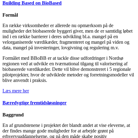
Building Based on BioBased
Formål
En række virksomheder er allerede nu opmærksom på de
muligheder det biobaserede byggeri giver, men de er samtidig løbet
ind i en række barrierer i deres udvikling bl.a. mangel på en
velorganiserede værdikæder, fragmenteret og mangel på viden og
data, mangel på investeringer, lovgivning og regulering m.v.
Formålet med BBoBB er at tackle disse udfordringer i Nordsø
regionen ved at udvikle en tværnational tilgang til valorisering af
biobaserede værdikæder. Dette vil blive demonstreret i 5 regionale
pilotprojekter, hvor de udviklede metoder og forretningsmodeller vil
blive anvendt i praksis.
Læs mere her
Bæredygtige fremtidsløsninger
Baggrund
En af grundstenene i projektet der blandt andet at vise eleverne, at
der findes mange gode muligheder for at arbejde grønt på
erhvervsuddannelserne, og på den måde skabe positiv