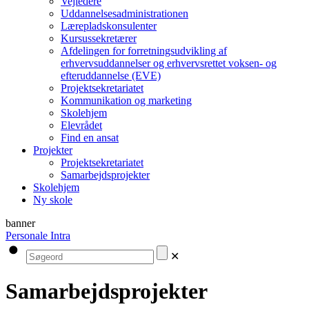
Vejledere
Uddannelsesadministrationen
Lærepladskonsulenter
Kursussekretærer
Afdelingen for forretningsudvikling af
erhvervsuddannelser og erhvervsrettet voksen- og
efteruddannelse (EVE)
Projektsekretariatet
Kommunikation og marketing
Skolehjem
Elevrådet
Find en ansat
Projekter
Projektsekretariatet
Samarbejdsprojekter
Skolehjem
Ny skole
banner
Personale Intra
✕
Samarbejdsprojekter