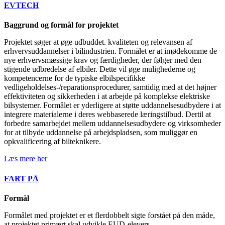
EVTECH
Baggrund og formål for projektet
Projektet søger at øge udbuddet. kvaliteten og relevansen af
erhvervsuddannelser i bilindustrien. Formålet er at imødekomme de
nye erhvervsmæssige krav og færdigheder, der følger med den
stigende udbredelse af elbiler. Dette vil øge mulighederne og
kompetencerne for de typiske elbilspecifikke
vedligeholdelses-/reparationsprocedurer, samtidig med at det højner
effektiviteten og sikkerheden i at arbejde på komplekse elektriske
bilsystemer. Formålet er yderligere at støtte uddannelsesudbydere i at
integrere materialerne i deres webbaserede læringstilbud. Dertil at
forbedre samarbejdet mellem uddannelsesudbydere og virksomheder
for at tilbyde uddannelse på arbejdspladsen, som muliggør en
opkvalificering af bilteknikere.
Læs mere her
FART PÅ
Formål
Formålet med projektet er et flerdobbelt sigte forstået på den måde,
at projektet primært skal udvikle EUD-elevers