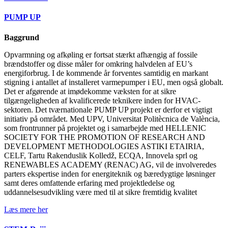
PUMP UP
Baggrund
Opvarmning og afkøling er fortsat stærkt afhængig af fossile
brændstoffer og disse måler for omkring halvdelen af EU’s
energiforbrug. I de kommende år forventes samtidig en markant
stigning i antallet af installeret varmepumper i EU, men også globalt.
Det er afgørende at imødekomme væksten for at sikre
tilgængeligheden af kvalificerede teknikere inden for HVAC-
sektoren. Det tværnationale PUMP UP projekt er derfor et vigtigt
initiativ på området. Med UPV, Universitat Politècnica de València,
som frontrunner på projektet og i samarbejde med HELLENIC
SOCIETY FOR THE PROMOTION OF RESEARCH AND
DEVELOPMENT METHODOLOGIES ASTIKI ETAIRIA,
CELF, Tartu Rakenduslik Kolledž, ECQA, Innovela sprl og
RENEWABLES ACADEMY (RENAC) AG, vil de involveredes
parters ekspertise inden for energiteknik og bæredygtige løsninger
samt deres omfattende erfaring med projektledelse og
uddannelsesudvikling være med til at sikre fremtidig kvalitet
Læs mere her