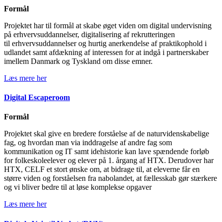
Formål
Projektet har til formål at skabe øget viden om digital undervisning
på erhvervsuddannelser, digitalisering af rekrutteringen
til erhvervsuddannelser og hurtig anerkendelse af praktikophold i
udlandet samt afdækning af interessen for at indgå i partnerskaber
imellem Danmark og Tyskland om disse emner.​
Læs mere her
Digital Escaperoom
Formål
Projektet skal give en bredere forståelse af de naturvidenskabelige
fag, og hvordan man via inddragelse af andre fag som
kommunikation og IT samt idehistorie kan lave spændende forløb
for folkeskoleelever og elever på 1. årgang af HTX. Derudover har
HTX, CELF et stort ønske om, at bidrage til, at eleverne får en
større viden og forståelsen fra nabolandet, at fællesskab gør stærkere
og vi bliver bedre til at løse komplekse opgaver
Læs mere her