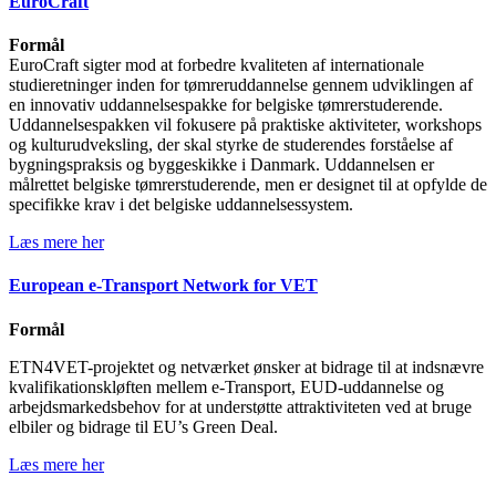
EuroCraft
Formål
EuroCraft
sigter mod at forbedre kvaliteten af internationale
studieretninger inden for tømreruddannelse gennem udviklingen af
en innovativ uddannelsespakke for belgiske tømrerstuderende.
Uddannelsespakken vil fokusere på praktiske aktiviteter, workshops
og kulturudveksling, der skal styrke de studerendes forståelse af
bygningspraksis og byggeskikke i Danmark. Uddannelsen er
målrettet belgiske tømrerstuderende, men er designet til at opfylde de
specifikke krav i det belgiske uddannelsessystem.
Læs mere her
European e-Transport Network for VET
Formål
ETN4VET-projektet og netværket ønsker at bidrage til at indsnævre
kvalifikationskløften mellem e-Transport, EUD-uddannelse og
arbejdsmarkedsbehov for at understøtte attraktiviteten ved at bruge
elbiler og bidrage til EU’s Green Deal.
Læs mere her