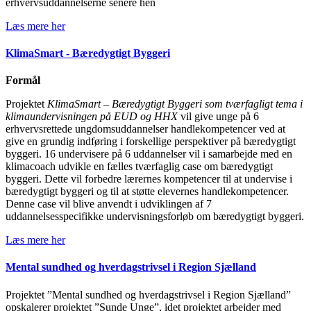
erhvervsuddannelserne senere hen
Læs mere her
KlimaSmart - Bæredygtigt Byggeri
Formål
Projektet
KlimaSmart – Bæredygtigt Byggeri som tværfagligt tema i
klimaundervisningen på EUD og HHX
vil give unge på 6
erhvervsrettede ungdomsuddannelser handlekompetencer ved at
give en grundig indføring i forskellige perspektiver på bæredygtigt
byggeri. 16 undervisere på 6 uddannelser vil i samarbejde med en
klimacoach udvikle en fælles tværfaglig case om bæredygtigt
byggeri. Dette vil forbedre lærernes kompetencer til at undervise i
bæredygtigt byggeri og til at støtte elevernes handlekompetencer.
Denne case vil blive anvendt i udviklingen af 7
uddannelsesspecifikke undervisningsforløb om bæredygtigt byggeri.
Læs mere her
Mental sundhed og hverdagstrivsel i Region Sjælland
Projektet ”Mental sundhed og hverdagstrivsel i Region Sjælland”
opskalerer projektet ”Sunde Unge”, idet projektet arbejder med