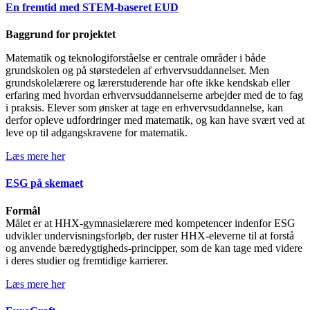
En fremtid med STEM-baseret EUD
Baggrund for projektet
Matematik og teknologiforståelse er centrale områder i både
grundskolen og på størstedelen af erhvervsuddannelser. Men
grundskolelærere og lærerstuderende har ofte ikke kendskab eller
erfaring med hvordan erhvervsuddannelserne arbejder med de to fag
i praksis. Elever som ønsker at tage en erhvervsuddannelse, kan
derfor opleve udfordringer med matematik, og kan have svært ved at
leve op til adgangskravene for matematik.
Læs mere her
ESG på skemaet
Formål
Målet er at HHX-gymnasielærere med kompetencer indenfor ESG
udvikler undervisningsforløb, der ruster HHX-eleverne til at forstå
og anvende bæredygtigheds-principper, som de kan tage med videre
i deres studier og fremtidige karrierer.
Læs mere her