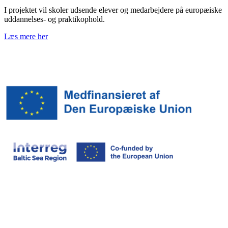
I projektet vil skoler udsende elever og medarbejdere på europæiske
uddannelses- og praktikophold.
Læs mere her
f4r3gtbhurg
ef4tgyhuu76ujb4g