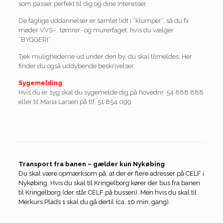
som passer perfekt til dig og dine interesser.
De faglige uddannelser er samlet lidt i ”klumper”, så du fx
møder VVS- , tømrer- og murerfaget, hvis du vælger
”BYGGERI”.
Tjek mulighederne ud under den by, du skal tilmeldes. Her
finder du også uddybende beskrivelser.
Sygemelding
Hvis du er syg skal du sygemelde dig på hovednr. 54 888 888
eller til Maria Larsen på tlf. 51 854 099
Transport fra banen – gælder kun Nykøbing
Du skal være opmærksom på, at der er flere adresser på CELF i
Nykøbing. Hvis du skal til Kringelborg kører der bus fra banen
til Kringelborg (der står CELF på bussen). Men hvis du skal til
Merkurs Plads 1 skal du gå dertil (ca. 10 min. gang).