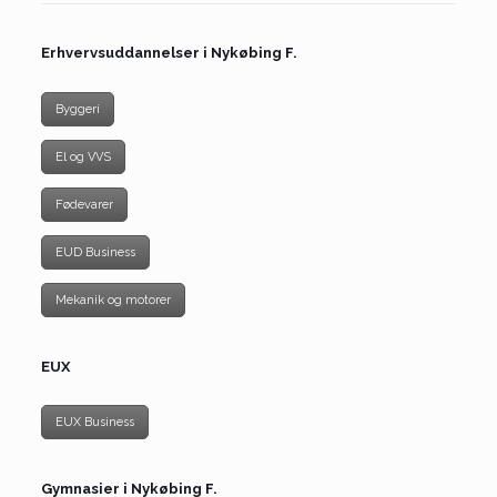
Erhvervsuddannelser i Nykøbing F.
Byggeri
El og VVS
Fødevarer
EUD Business
Mekanik og motorer
EUX
EUX Business
Gymnasier i Nykøbing F.