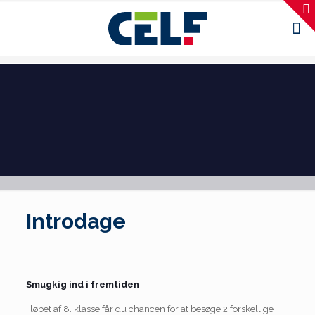
Introdage
Smugkig ind i fremtiden
I løbet af 8. klasse får du chancen for at besøge 2 forskellige