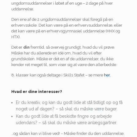
ungdomsuddannelser i løbet af en uge – 2 dage på hver
uddannelse.
Den ene af de 2 ungdomsuddannelser skal foregå på en
erhvervsskole. Det kan være på en erhvervsuddannelse, eller
det kan være på en erhvervsgymnasiel uddannelse (HHX og
HTX).
Det er
din
fremtid, så overvej grundigt, hvad du vil prøve.
Måske har du allerede en idé om, hvad du vil efter
grundskolen. Måske er det en af de uddannelser, du ikke
kender ret meget til, som viser sig at være den allerbedste.
8. klasser kan også deltage i Skills Stafet – se mere
her.
Hvad er dine interesser?
Er du kreativ, og kan du godt lide at stå tidligt op og få
noget ud af dagen? – så skal du måske være bager.
Kan du godt lide at få beskidte fingre og arbejde
udendørs? – så skal du måske være anlægsgartner.
…og sådan kan vi blive ved! – Måske finder du den uddannelse,