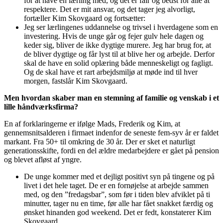
for at have en lærling med, og det er fair og bedst for alle at
respektere. Det er mit ansvar, og det tager jeg alvorligt,
fortæller Kim Skovgaard og fortsætter:
Jeg ser lærlingenes uddannelse og trivsel i hverdagene som en
investering. Hvis de unge går og fejer gulv hele dagen og
keder sig, bliver de ikke dygtige murere. Jeg har brug for, at
de bliver dygtige og får lyst til at blive her og arbejde. Derfor
skal de have en solid oplæring både menneskeligt og fagligt.
Og de skal have et rart arbejdsmiljø at møde ind til hver
morgen, fastslår Kim Skovgaard.
Men hvordan skaber man en stemning af familie og venskab i et
lille håndværksfirma?
En af forklaringerne er ifølge Mads, Frederik og Kim, at
gennemsnitsalderen i firmaet indenfor de seneste fem-syv år er faldet
markant. Fra 50+ til omkring de 30 år. Der er sket et naturligt
generationsskifte, fordi en del ældre medarbejdere er gået på pension
og blevet afløst af yngre.
De unge kommer med et dejligt positivt syn på tingene og på
livet i det hele taget. De er en fornøjelse at arbejde sammen
med, og den ”fredagsbar”, som før i tiden blev afviklet på ti
minutter, tager nu en time, før alle har fået snakket færdig og
ønsket hinanden god weekend. Det er fedt, konstaterer Kim
Skovgaard.