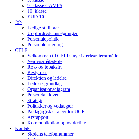
9. klasse CAMPS
10. klasse
EUD 10
Job
Ledige stillinger
Uopfordrede ansøgninger
Personalepolitik
Personaleforening
CELF
Velkommen til CELFs nye iværksætterområde!
Verdensmålsskole
Røg- og tobaksfri
Bestyrelse
Direktion og ledelse
Ledelsesgrundlag
Organisationsdiagram
Persondataloven
Strategi
Politikker og vedtægter
Pædagogisk strategi for UCE
Årsrapport
Kommunikation og marketing
Kontakt
Skolens telefonnummer