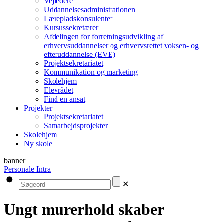
Vejledere
Uddannelsesadministrationen
Lærepladskonsulenter
Kursussekretærer
Afdelingen for forretningsudvikling af
erhvervsuddannelser og erhvervsrettet voksen- og
efteruddannelse (EVE)
Projektsekretariatet
Kommunikation og marketing
Skolehjem
Elevrådet
Find en ansat
Projekter
Projektsekretariatet
Samarbejdsprojekter
Skolehjem
Ny skole
banner
Personale Intra
✕
Ungt murerhold skaber