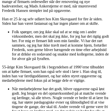
mange af firmaets ordresedler står der renovering og nye
badeværelser, og Mads Ankerstjerne er med, når murersvend
Frederik Hansen stempler ind på opgaverne.
Han er 25 år og selv udlært hos Kim Skovgaard for fire år siden.
Siden har han været fastansat og har ingen planer om at skifte.
Folk spørger, om jeg ikke skal ud at se mig om i andre
virksomheder, men det skal jeg ikke, for jeg har det rigtig godt
her. For mig er firmaet lidt som min familie. Vi har det rart
sammen, og jeg har ikke travlt med at komme hjem, fortæller
Frederik, som gerne bliver hængende en time efter arbejdstid
for at drikke en sodavand og snakke med kollegerne, inden de
for alvor går på fyraften.
55-årige Kim Skovgaard fik i begyndelsen af 1990’erne tilbuddet
om at købe firmaet, som han også selv stod i lære i. Han slog til,
inden han var færdiguddannet, og har siden styret opgaverne og
medarbejderne med fokus på at begge dele er vigtige.
Når medarbejderne har det godt, bliver opgaverne også løst
godt. Jeg bruger en del opmærksomhed på at matche svende
og lærlinge, så alle trives. Nogle svende er bedre til at lære fra
sig, har større pædagogiske evner og tålmodighed til at vise
tingene de gange, der skal til. Andre svende vil gerne være fri