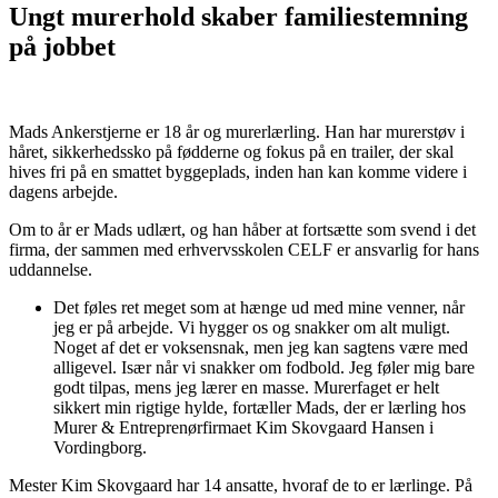
Ungt murerhold skaber familiestemning
på jobbet
Mads Ankerstjerne er 18 år og murerlærling. Han har murerstøv i
håret, sikkerhedssko på fødderne og fokus på en trailer, der skal
hives fri på en smattet byggeplads, inden han kan komme videre i
dagens arbejde.
Om to år er Mads udlært, og han håber at fortsætte som svend i det
firma, der sammen med erhvervsskolen CELF er ansvarlig for hans
uddannelse.
Det føles ret meget som at hænge ud med mine venner, når
jeg er på arbejde. Vi hygger os og snakker om alt muligt.
Noget af det er voksensnak, men jeg kan sagtens være med
alligevel. Især når vi snakker om fodbold. Jeg føler mig bare
godt tilpas, mens jeg lærer en masse. Murerfaget er helt
sikkert min rigtige hylde, fortæller Mads, der er lærling hos
Murer & Entreprenørfirmaet Kim Skovgaard Hansen i
Vordingborg.
Mester Kim Skovgaard har 14 ansatte, hvoraf de to er lærlinge. På