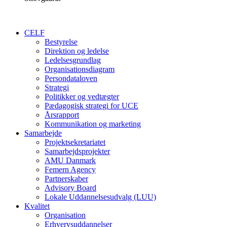
CELF
Bestyrelse
Direktion og ledelse
Ledelsesgrundlag
Organisationsdiagram
Persondataloven
Strategi
Politikker og vedtægter
Pædagogisk strategi for UCE
Årsrapport
Kommunikation og marketing
Samarbejde
Projektsekretariatet
Samarbejdsprojekter
AMU Danmark
Femern Agency
Partnerskaber
Advisory Board
Lokale Uddannelsesudvalg (LUU)
Kvalitet
Organisation
Erhvervsuddannelser