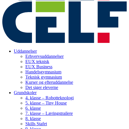
Uddannelser
Erhvervsuddannelser
EUX teknisk
EUX Business
Handelsgymnasium
Teknisk gymnasium
Kurser og efteruddannelse
Det siger eleverne
Grundskoler
4. klasse – Robotteknologi
5. klasse – Tiny House
6. klasse
7. klasse – Læringstrailere
8. klasse
Skills Stafet
9. klasse